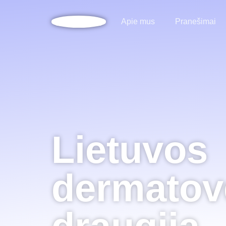
Apie mus
Pranešimai
Lietuvos
dermatov