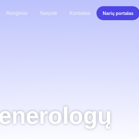
Renginiai
Narystė
Kontaktai
Narių portalas
enerologų