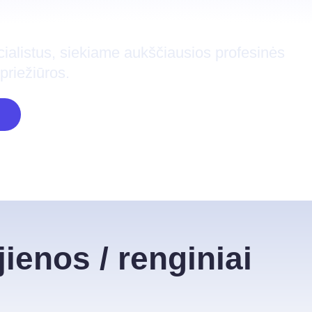
cialistus, siekiame aukščiausios profesinės
priežiūros.
ienos / renginiai