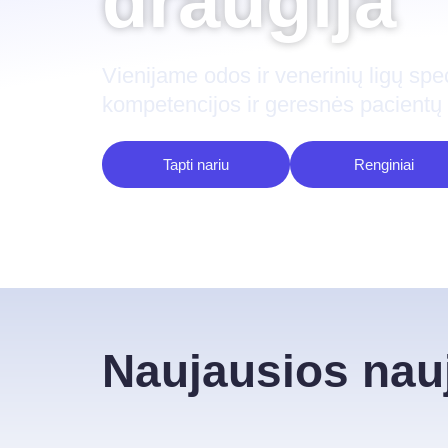
draugija
Vienijame odos ir venerinių ligų spe
kompetencijos ir geresnės pacientų 
Tapti nariu
Renginiai
Naujausios nauj