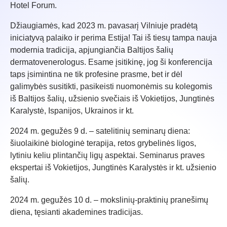
Hotel Forum.
Džiaugiamės, kad 2023 m. pavasarį Vilniuje pradėtą
iniciatyvą palaiko ir perima Estija! Tai iš tiesų tampa nauja
modernia tradicija, apjungiančia Baltijos šalių
dermatovenerologus. Esame įsitikinę, jog ši konferencija
taps įsimintina ne tik profesine prasme, bet ir dėl
galimybės susitikti, pasikeisti nuomonėmis su kolegomis
iš Baltijos šalių, užsienio svečiais iš Vokietijos, Jungtinės
Karalystė, Ispanijos, Ukrainos ir kt.
2024 m. gegužės 9 d. – satelitinių seminarų diena:
šiuolaikinė biologinė terapija, retos grybelinės ligos,
lytiniu keliu plintančių ligų aspektai. Seminarus praves
ekspertai iš Vokietijos, Jungtinės Karalystės ir kt. užsienio
šalių.
2024 m. gegužės 10 d. – mokslinių-praktinių pranešimų
diena, tęsianti akademines tradicijas.