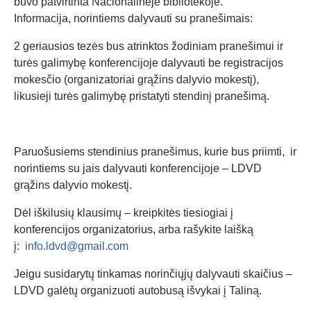
buvo patvirtinta Nacionalinėje bibliotekoje.
Informacija, norintiems dalyvauti su pranešimais:
2 geriausios tezės bus atrinktos žodiniam pranešimui ir
turės galimybę konferencijoje dalyvauti be registracijos
mokesčio (organizatoriai grąžins dalyvio mokestį),
likusieji turės galimybę pristatyti stendinį pranešimą.
Paruošusiems stendinius pranešimus, kurie bus priimti, ir
norintiems su jais dalyvauti konferencijoje – LDVD
grąžins dalyvio mokestį.
Dėl iškilusių klausimų – kreipkitės tiesiogiai į
konferencijos organizatorius, arba rašykite laišką
į:
info.ldvd@gmail.com
Jeigu susidarytų tinkamas norinčiųjų dalyvauti skaičius –
LDVD galėtų organizuoti autobusą išvykai į Taliną.