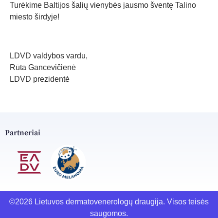
Turėkime Baltijos šalių vienybės jausmo šventę Talino
miesto širdyje!
LDVD valdybos vardu,
Rūta Gancevičienė
LDVD prezidentė
Partneriai
©2026 Lietuvos dermatovenerologų draugija. Visos teisės
saugomos.