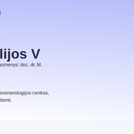
ijos V
asmenys: doc. dr. M.
ovenerologijos centras,
itienė.