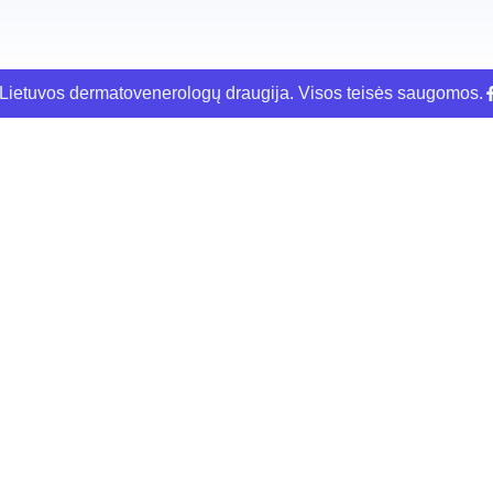
ietuvos dermatovenerologų draugija. Visos teisės saugomos.