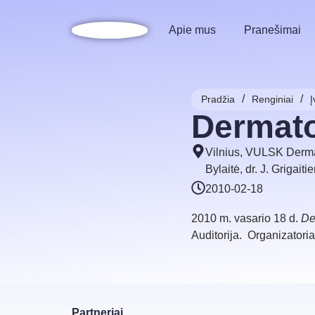
Apie mus
Pranešimai
/
/
Pradžia
Renginiai
Į
Dermato
Vilnius, VULSK Dermat
Bylaitė, dr. J. Grigaiti
2010-02-18
2010 m. vasario 18 d.
De
Auditorija. Organizatoria
Partneriai