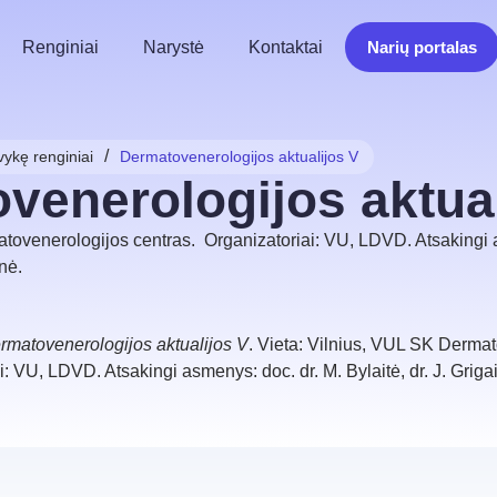
Renginiai
Narystė
Kontaktai
Narių portalas
/
vykę renginiai
Dermatovenerologijos aktualijos V
venerologijos aktual
ovenerologijos centras. Organizatoriai: VU, LDVD. Atsakingi 
enė.
rmatovenerologijos aktualijos V
. Vieta: Vilnius, VUL SK Dermat
i: VU, LDVD. Atsakingi asmenys: doc. dr. M. Bylaitė, dr. J. Griga