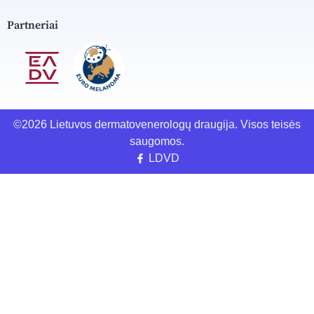
Partneriai
©2026 Lietuvos dermatovenerologų draugija. Visos teisės
saugomos.
LDVD