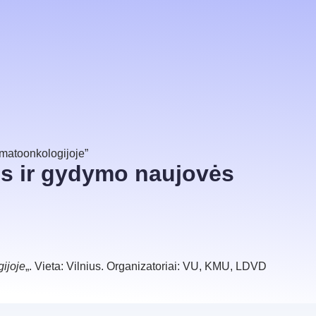
rmatoonkologijoje”
os ir gydymo naujovės
ijoje
„. Vieta: Vilnius. Organizatoriai: VU, KMU, LDVD