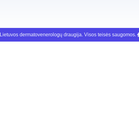
ietuvos dermatovenerologų draugija. Visos teisės saugomos.