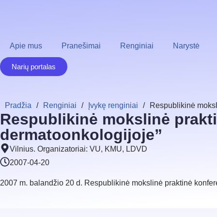
Apie mus
Pranešimai
Renginiai
Narystė
Narių portalas
Pradžia
/
Renginiai
/
Įvykę renginiai
/
Respublikinė moksl
Respublikinė mokslinė prakt
dermatoonkologijoje”
Vilnius. Organizatoriai: VU, KMU, LDVD
2007-04-20
2007 m. balandžio 20 d. Respublikinė mokslinė praktinė konfer