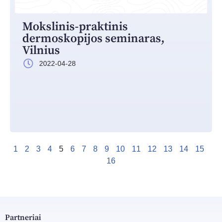
Mokslinis-praktinis
dermoskopijos seminaras,
Vilnius
2022-04-28
1
2
3
4
5
6
7
8
9
10
11
12
13
14
15
16
Partneriai