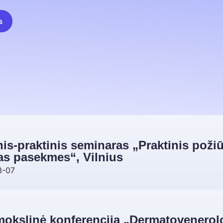
s
is-praktinis seminaras „Praktinis požiūr
as pasekmes“, Vilnius
3-07
okslinė konferencija „Dermatovenerolo