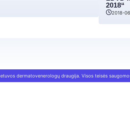
2018“
2018-06
etuvos dermatovenerologų draugija. Visos teisės saugomo