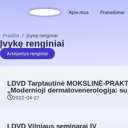
Apie mus
Pranešimai
Pradžia
/
Įvykę renginiai
Įvykę renginiai
Artėjantys renginiai
LDVD Tarptautinė MOKSLINĖ-PRAK
„Modernioji dermatovenerologija: su 
2022-04-27
LDVD Vilniaus seminarai IV