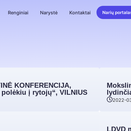
Renginiai
Narystė
Kontaktai
Narių portala
TINĖ KONFERENCIJA,
Mokslin
polėkiu į rytojų“, VILNIUS
lydinči
2022-0
LDVD m